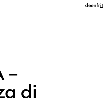
de
en
fr
it
de
 –
za di