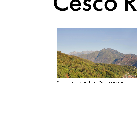
Cesco R
Ristorante
Banchetti e Matrimoni
Cultural Event · Conference